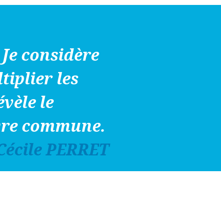
. Je considère
tiplier les
évèle le
uvre commune.
écile PERRET