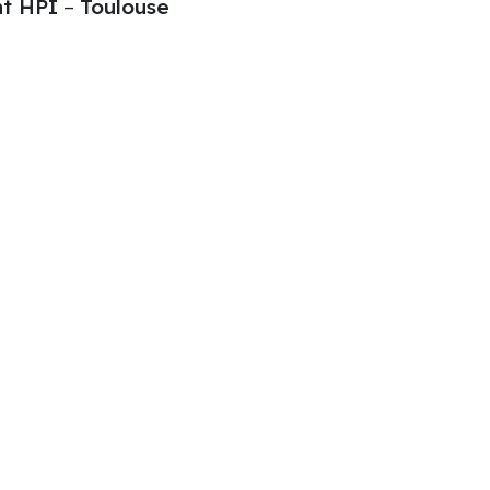
t HPI
–
Toulouse